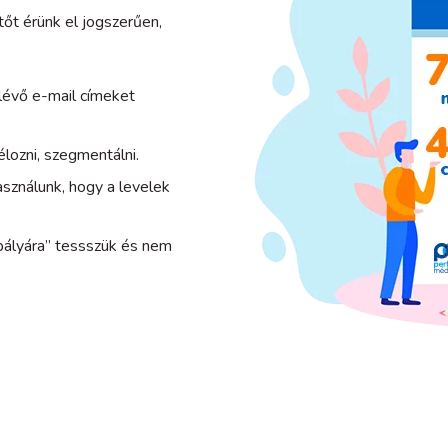
 érünk el jogszerűen,
 lévő e-mail címeket
élozni, szegmentálni.
asználunk, hogy a levelek
pályára” tessszük és nem