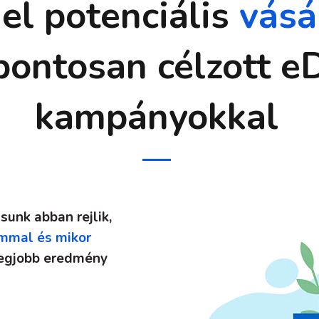
 el potenciális
vásá
pontosan célzott 
kampányokkal
sunk abban rejlik,
lommal és mikor
legjobb eredmény