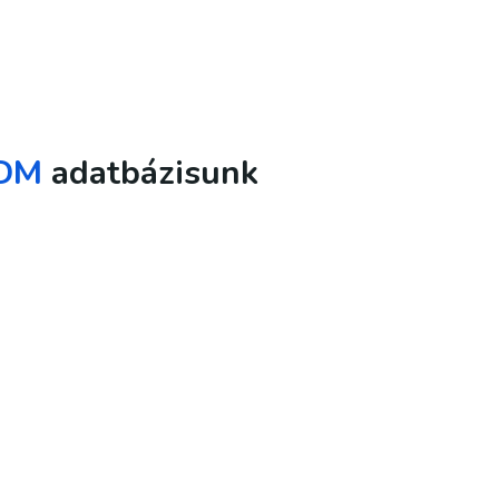
DM
adatbázisunk