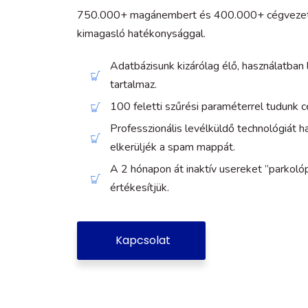
750.000+ magánembert és 400.000+ cégvezetőt
kimagasló hatékonysággal.
Adatbázisunk kizárólag élő, használatban
tartalmaz.
100 feletti szűrési paraméterrel tudunk c
Professzionális levélküldő technológiát h
elkerüljék a spam mappát.
A 2 hónapon át inaktív usereket ”parkoló
értékesítjük.
Kapcsolat