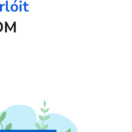
rlóit
eDM