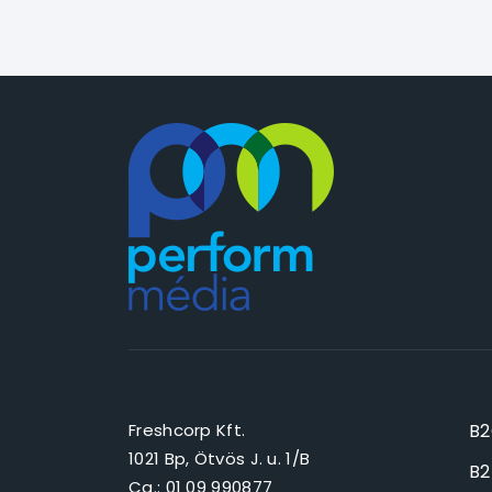
Freshcorp Kft.
B2
1021 Bp, Ötvös J. u. 1/B
B2
Cg.: 01 09 990877