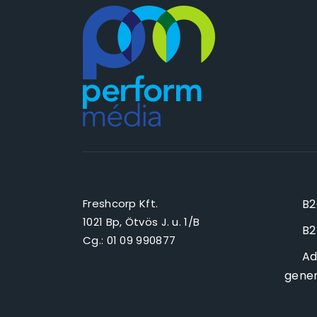
Freshcorp Kft.
B2
1021 Bp, Ötvös J. u. 1/B
B2
Cg.: 01 09 990877
Ad
gener